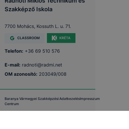
Radnóti Miklós Technikum és
Szakképző Iskola
7700 Mohács, Kossuth L. u. 71.
CLASSROOM
KRÉTA
Telefon:
+36 69 510 576
E-mail:
radnoti@radmi.net
OM azonosító:
203049/008
Baranya Vármegyei Szakképzési
Adatkezelés
Impresszum
Centrum