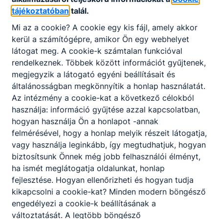
osztályok néhány tanulója egy eszéki
tájékoztatóban
talál.
kiránduláson vett részt. A diákok
Mi az a cookie? A cookie egy kis fájl, amely akkor
megnézték a kiskőszegi (Batina) csata
kerül a számítógépre, amikor Ön egy webhelyet
emlékművét, ahol az egyik legnagyobb
2026. jún. 3.
küzdelem zajlott a Duna mentén a második
látogat meg. A cookie-k számtalan funkcióval
világháborúban.
rendelkeznek. Többek között információt gyűjtenek,
megjegyzik a látogató egyéni beállításait és
általánosságban megkönnyítik a honlap használatát.
Az intézmény a cookie-kat a következő célokból
használja: információ gyűjtése azzal kapcsolatban,
hogyan használja Ön a honlapot -annak
felmérésével, hogy a honlap melyik részeit látogatja,
vagy használja leginkább, így megtudhatjuk, hogyan
biztosítsunk Önnek még jobb felhasználói élményt,
ha ismét meglátogatja oldalunkat, honlap
fejlesztése. Hogyan ellenőrizheti és hogyan tudja
Győri pályabajnokság döntő (2026
kikapcsolni a cookie-kat? Minden modern böngésző
Június)
engedélyezi a cookie-k beállításának a
változtatását. A legtöbb böngésző
2026. május 30-31-án rendezték meg