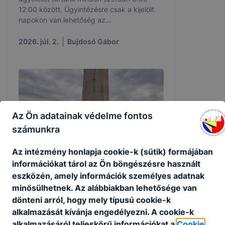
12:00 között. Ügyintézésre csak a kijelölt
napokon van lehetőség az
iskolatitkárságon.
2026. júl. 2.
Bujdosó Gábor
Az Ön adatainak védelme fontos
számunkra
Az intézmény honlapja cookie-k (sütik) formájában
információkat tárol az Ön böngészésre használt
eszközén, amely információk személyes adatnak
minősülhetnek. Az alábbiakban lehetősége van
Eszéki kirándulás (2026 Június)
dönteni arról, hogy mely típusú cookie-k
alkalmazását kívánja engedélyezni. A cookie-k
2026.06.01-jén a 2/10-2, 2/10-3., a 10.A
osztályok, illetve a 10.B, a 9.A, 9.C
alkalmazásáról teljeskörű információkat a
Cookie