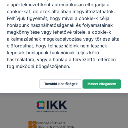
alapértelmezettként automatikusan elfogadja a
Győrben az egyéni és váltófutó
pályabajnokság országos döntőjét az V-VI.
cookie-kat, de ezek általában megváltoztathatók.
korcsoportban. Iskolánkból Kőhalmi Flórián
Felhívjuk figyelmét, hogy mivel a cookie-k célja
9. A és Martos Dávid 9. B osztályos tanulók
honlapunk használhatóságának és folyamatainak
a 100 és 200 méteres síkfutás vehettek
2026. jún. 3.
Bujdosó Gábor
megkönnyítése vagy lehetővé tétele, a cookie-k
részt a komoly mezőnyt felvonultató
alkalmazásának megakadályozása vagy törlése által
megmérettetésen az V. korcsoportban.
előfordulhat, hogy felhasználóink nem lesznek
képesek honlapunk funkcióinak teljes körű
használatára, vagy a honlap a tervezettől eltérően
fog működni böngészőjében.
Partnereink
További lehetőségek
Mindet elfogadom