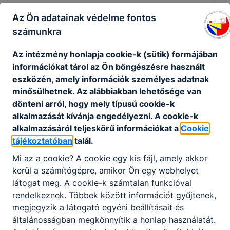
Az Ön adatainak védelme fontos
Nemzetszinháztörténeti vetélkedő (2026
számunkra
Június)
Az intézmény honlapja cookie-k (sütik) formájában
2026-ban tizenkettedik alkalommal hívta játszani,
információkat tárol az Ön böngészésre használt
vetélkedni a 10-edikes és 11-edikes diák csapatokat a
Nemzeti Színház, határon innen és túl.
eszközén, amely információk személyes adatnak
„Nemzetiszínháztörténeti” vetélkedőben négy fős
minősülhetnek. Az alábbiakban lehetősége van
csapatok vehettek részt. Iskolánkat a Radnótisok(K)
dönteni arról, hogy mely típusú cookie-k
csapata képviselte: Balázsi Bence, Gágó Richárd,
alkalmazását kívánja engedélyezni. A cookie-k
Szathmáry Emma és Varga Zsolt 11.A osztályos tanulók.
alkalmazásáról teljeskörű információkat a
Cookie
2026. jún. 3.
Bujdosó Gábor
tájékoztatóban
talál.
Mi az a cookie? A cookie egy kis fájl, amely akkor
kerül a számítógépre, amikor Ön egy webhelyet
látogat meg. A cookie-k számtalan funkcióval
Eszéki kirándulás (2026 Június)
rendelkeznek. Többek között információt gyűjtenek,
megjegyzik a látogató egyéni beállításait és
2026.06.01-jén a 2/10-2, 2/10-3., a 10.A osztályok,
általánosságban megkönnyítik a honlap használatát.
illetve a 10.B, a 9.A, 9.C osztályok néhány tanulója egy