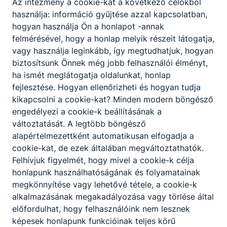
Az intézmény a cookie-kat a következő célokból
eszéki kiránduláson vett részt. A diákok megnézték a
használja: információ gyűjtése azzal kapcsolatban,
kiskőszegi (Batina) csata emlékművét, ahol az egyik
hogyan használja Ön a honlapot -annak
legnagyobb küzdelem zajlott a Duna mentén a második
felmérésével, hogy a honlap melyik részeit látogatja,
világháborúban.
vagy használja leginkább, így megtudhatjuk, hogyan
2026. jún. 3.
biztosítsunk Önnek még jobb felhasználói élményt,
ha ismét meglátogatja oldalunkat, honlap
fejlesztése. Hogyan ellenőrizheti és hogyan tudja
kikapcsolni a cookie-kat? Minden modern böngésző
Tenisz Diákolimpia (2026 Május)
engedélyezi a cookie-k beállításának a
változtatását. A legtöbb böngésző
Május 14-én került megrendezésre a Baranya Vármegyei
alapértelmezettként automatikusan elfogadja a
Tenisz Diákolimpia. Iskolánkból Végh Fanni, 2/10-3-as
cookie-kat, de ezek általában megváltoztathatók.
osztály tanulója B kategóriában 2. helyezést ért el.
Felhívjuk figyelmét, hogy mivel a cookie-k célja
2026. máj. 30.
Bujdosó Gábor
honlapunk használhatóságának és folyamatainak
megkönnyítése vagy lehetővé tétele, a cookie-k
alkalmazásának megakadályozása vagy törlése által
előfordulhat, hogy felhasználóink nem lesznek
Teller Ede Fizika Verseny (2026 Május)
képesek honlapunk funkcióinak teljes körű