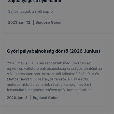
Sajtóanyagok a nyílt napról
Sajtóanyagok a nyílt napról
2023. jan. 12.
Bujdosó Gábor
Győri pályabajnokság döntő (2026 Június)
2026. május 30-31-án rendezték meg Győrben az
egyéni és váltófutó pályabajnokság országos döntőjét az
V-VI. korcsoportban. Iskolánkból Kőhalmi Flórián 9. A és
Martos Dávid 9. B osztályos tanulók a 100 és 200
méteres síkfutás vehettek részt a komoly mezőnyt
felvonultató megmérettetésen az V. korcsoportban.
2026. jún. 3.
Bujdosó Gábor