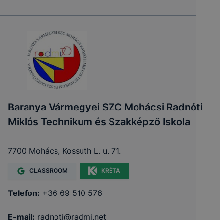
Baranya Vármegyei SZC Mohácsi Radnóti
Miklós Technikum és Szakképző Iskola
7700 Mohács, Kossuth L. u. 71.
CLASSROOM
KRÉTA
Telefon:
+36 69 510 576
E-mail:
radnoti@radmi.net