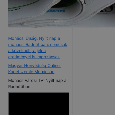
Mohácsi Újság: Nyílt nap a
mohácsi Radnótiban: nemcsak
a közelmúlt, a jelen
eredményei is impozánsak
Magyar Honvédség Online:
Kadétszemle Mohácson
Mohács Városi TV: Nyílt nap a
Radnótiban