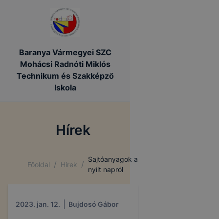
Baranya Vármegyei SZC
Mohácsi Radnóti Miklós
Technikum és Szakképző
Iskola
Hírek
Sajtóanyagok a
/
/
Főoldal
Hírek
nyílt napról
2023. jan. 12.
Bujdosó Gábor