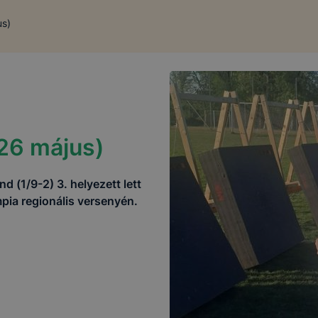
us)
026 május)
d (1/9-2) 3. helyezett lett
pia regionális versenyén.