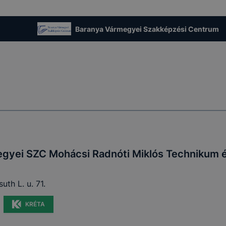
Baranya Vármegyei Szakképzési Centrum
gyei SZC Mohácsi Radnóti Miklós Technikum é
th L. u. 71.
KRÉTA