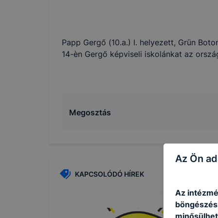
Papp Gergő (10.a.) I. helyezett, Grün Boto
14-èn Gergő képviseli iskolánkat az orsz
Megosztás
Az Ön ad
KAPCSOLÓDÓ HÍREK
Az intézmé
böngészésr
minősülhet