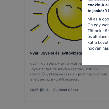
cookie-k a
teljeskörű 
Mi az a coo
Ön egy web
Többek közö
és általáno
kat a követ
hogyan hasz
Nyári ügyelet és javítóvizsgák
részeit lát
biztosítsun
NYÁRI NYITVATARTÁS: A nyári szünet alatt
oldalunkat,
ügyeletet tartunk minden szerdán 8:00-12:00
cookie-kat
között. Ügyintézésre csak a kijelölt napokon van
változtatás
lehetőség az iskolatitkárságon.
a cookie-ka
mivel a coo
2026. júl. 2.
Bujdosó Gábor
megkönnyít
megakadályo
lesznek kép