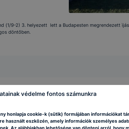
nd (1/9-2) 3. helyezett lett a Budapesten megrendezett ìjás
ágos döntőben.
atainak védelme fontos számunkra
ny honlapja cookie-k (sütik) formájában információkat tá
e használt eszközén, amely információk személyes adat
nek. Az alábbiakban lehetősége van dönteni arról, hogy m