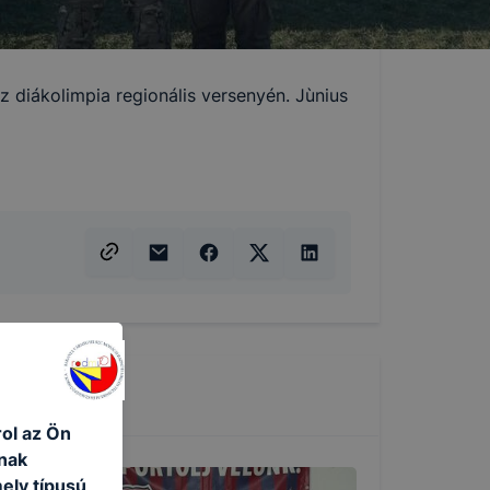
z diákolimpia regionális versenyén. Jùnius
rol az Ön
nak
ely típusú