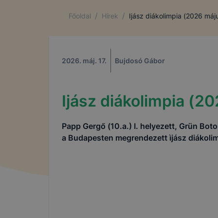
/
/
Főoldal
Hírek
Ijász diákolimpia (2026 máj
2026. máj. 17.
Bujdosó Gábor
Ijász diákolimpia (2
Papp Gergő (10.a.) I. helyezett, Grün Boton
a Budapesten megrendezett ìjász diákolim