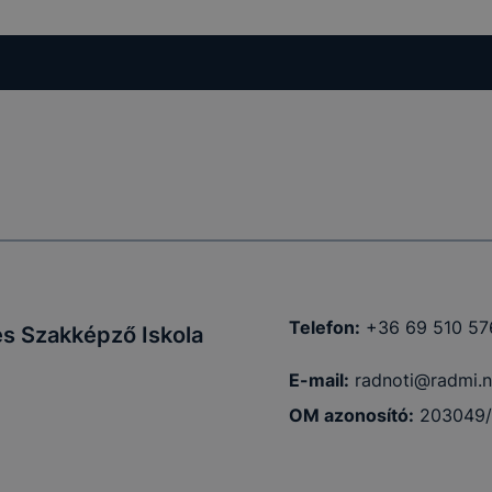
Telefon:
+36 69 510 57
s Szakképző Iskola
E-mail:
radnoti@radmi.n
OM azonosító:
203049