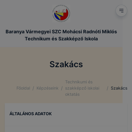
Baranya Vármegyei SZC Mohácsi Radnóti Miklós
Technikum és Szakképző Iskola
Szakács
Technikumi és
/
/
/
Főoldal
Képzéseink
szakképző iskolai
Szakács
oktatás
ÁLTALÁNOS ADATOK