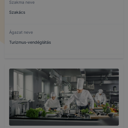
Szakma neve
Szakács
Ágazat neve
Turizmus-vendéglátás
Szakmajegyzék száma
410132305
Képzés időtartama
3 év
Választható szakmairányok: