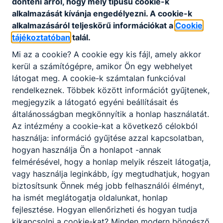
dönteni arról, hogy mely típusú cookie-k
Azoknak a kreatív fiataloknak ajánljuk, akik
alkalmazását kívánja engedélyezni. A cookie-k
szeretnek alkotni. Folyamatos fejlődésre és
alkalmazásáról teljeskörű információkat a
Cookie
változatos munkára vágynak. A jó szakács
tájékoztatóban
talál.
egyénisége felismerhető az általa készített
ételben.
Mi az a cookie? A cookie egy kis fájl, amely akkor
kerül a számítógépre, amikor Ön egy webhelyet
látogat meg. A cookie-k számtalan funkcióval
KOMPETENCIAELVÁRÁS
rendelkeznek. Többek között információt gyűjtenek,
Remek ízérzék, nagy terhelhetőség, jó stressztűrő
megjegyzik a látogató egyéni beállításait és
képesség, kiváló kommunikációs készség, a
általánosságban megkönnyítik a honlap használatát.
szakma és a kollégák iránt tanúsított alázat,
Az intézmény a cookie-kat a következő célokból
problémamegoldó képesség, kreativitás,
használja: információ gyűjtése azzal kapcsolatban,
együttműködő képesség.
hogyan használja Ön a honlapot -annak
felmérésével, hogy a honlap melyik részeit látogatja,
vagy használja leginkább, így megtudhatjuk, hogyan
A SZAKKÉPZETTSÉGGEL RENDELKEZŐ
biztosítsunk Önnek még jobb felhasználói élményt,
ha ismét meglátogatja oldalunkat, honlap
a vezetőszakács utasításait követve ételt
fejlesztése. Hogyan ellenőrizheti és hogyan tudja
készít, tálal, díszít a szakmaiság, a
kikapcsolni a cookie-kat? Minden modern böngésző