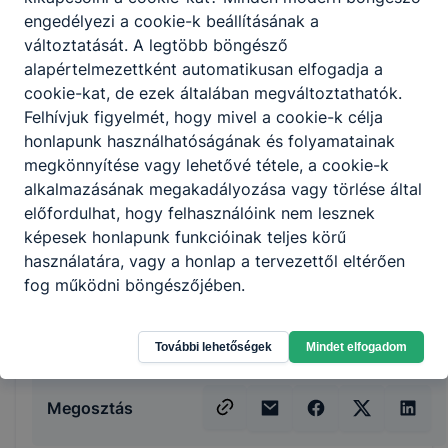
praktikusság és az esztétikusság
engedélyezi a cookie-k beállításának a
figyelembevételével;
változtatását. A legtöbb böngésző
előkészítő, elkészítő és befejező
alapértelmezettként automatikusan elfogadja a
műveleteket hajt végre;
cookie-kat, de ezek általában megváltoztathatók.
árut rendel, árut vesz át, árut raktároz
Felhívjuk figyelmét, hogy mivel a cookie-k célja
szakosítva;
honlapunk használhatóságának és folyamatainak
betartja és betartatja a HACCP
megkönnyítése vagy lehetővé tétele, a cookie-k
szabályzatot;
alkalmazásának megakadályozása vagy törlése által
anyagi és erkölcsi felelősséget vállal a
előfordulhat, hogy felhasználóink nem lesznek
rábízott javakért;
képesek honlapunk funkcióinak teljes körű
a konyhatechnológiai eljárásokat
használatára, vagy a honlap a tervezettől eltérően
tudatosan alkalmazza;
fog működni böngészőjében.
képes a segédszemélyzet munkáját
összehangolni, irányítani.
További lehetőségek
Mindet elfogadom
Megosztás